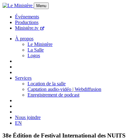
Menu
Événements
Productions
Ministère.tv
À propos
Le Ministère
La Salle
Logos
Services
Location de la salle
Captation audio-vidéo | Webdiffusion
Enregistrement de podcast
Nous joindre
EN
38e Édition de Festival International des NUITS