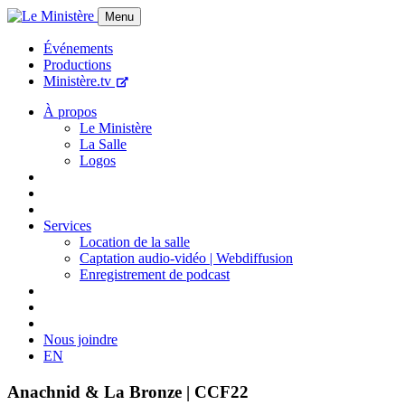
Menu
Événements
Productions
Ministère.tv
À propos
Le Ministère
La Salle
Logos
Services
Location de la salle
Captation audio-vidéo | Webdiffusion
Enregistrement de podcast
Nous joindre
EN
Anachnid & La Bronze | CCF22