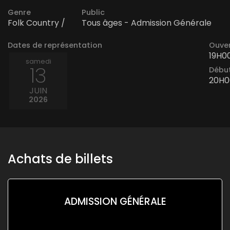
Genre
Public
Folk Country /
Tous âges - Admission Générale
Dates de représentation
Ouver
19H0
samedi
13
Début
20H0
JUIN
2026
Achats de billets
ADMISSION GÉNÉRALE