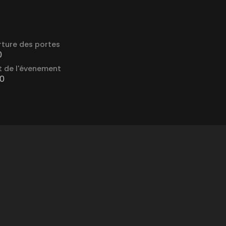
ture des portes
0
 de l'évenement
0