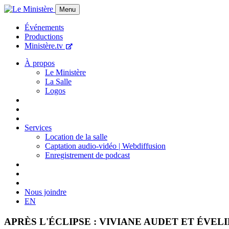
Menu
Événements
Productions
Ministère.tv
À propos
Le Ministère
La Salle
Logos
Services
Location de la salle
Captation audio-vidéo | Webdiffusion
Enregistrement de podcast
Nous joindre
EN
APRÈS L'ÉCLIPSE : VIVIANE AUDET ET ÉVEL