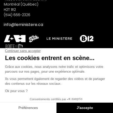
Montréal (Québec)
H2T 1R2
(514) 666-2326
info@leministere.ca
INSCRIVEZ-VOUS À NOTRE INFOLETTRE
M'INSCRIRE
©2026 Les Productions Le Ministère. Tous droits réservés.