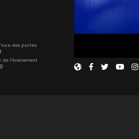
ture des portes
0
 de l'évenement
0