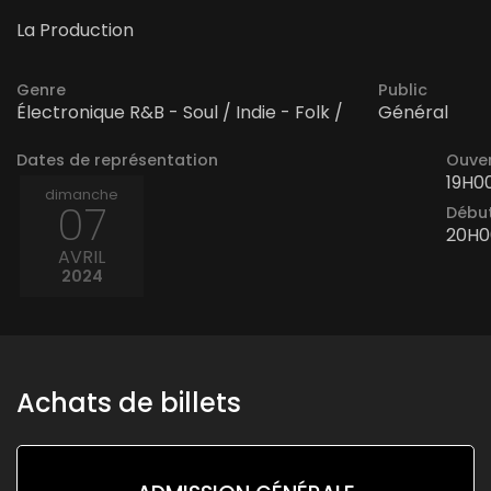
La Production
Genre
Public
Électronique R&B - Soul / Indie - Folk /
Général
Dates de représentation
Ouver
19H0
dimanche
07
Début
20H0
AVRIL
2024
Achats de billets