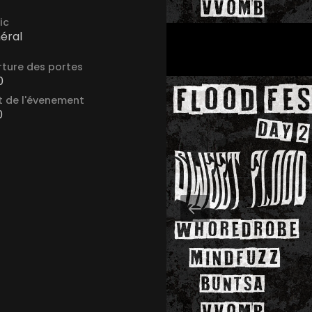
ic
éral
ture des portes
0
 de l'évenement
0