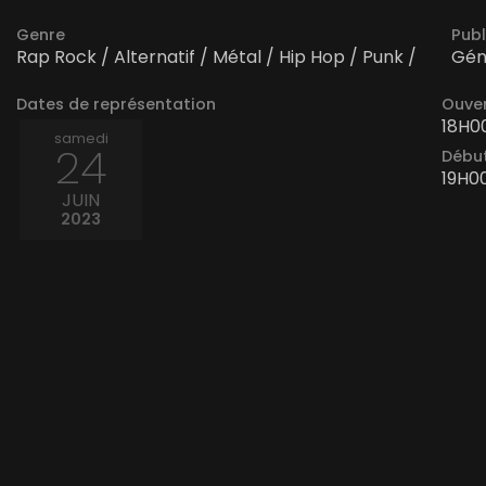
Genre
Publ
Rap Rock / Alternatif / Métal / Hip Hop / Punk /
Gén
Dates de représentation
Ouver
18H0
samedi
24
Début
19H0
JUIN
2023