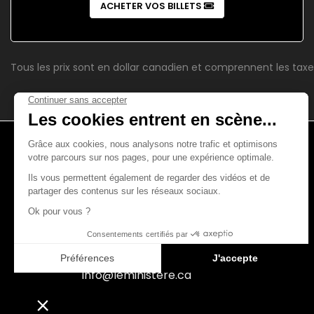
ACHETER VOS BILLETS
Tous les prix sont en dollar canadien et comprennent les taxe
4521, boul. Saint-Laurent
Montréal (Québec)
H2T 1R2
(514) 666-2326
info@leministere.ca