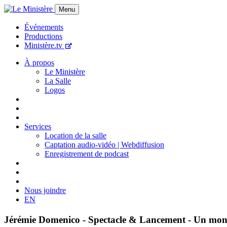
Menu
Événements
Productions
Ministère.tv
À propos
Le Ministère
La Salle
Logos
Services
Location de la salle
Captation audio-vidéo | Webdiffusion
Enregistrement de podcast
Nous joindre
EN
Jérémie Domenico - Spectacle & Lancement - Un mond