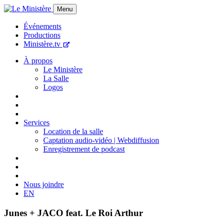
Menu
Événements
Productions
Ministère.tv
À propos
Le Ministère
La Salle
Logos
Services
Location de la salle
Captation audio-vidéo | Webdiffusion
Enregistrement de podcast
Nous joindre
EN
Junes + JACO feat. Le Roi Arthur