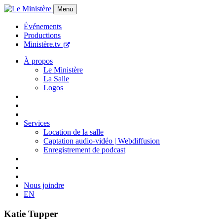
Menu
Événements
Productions
Ministère.tv
À propos
Le Ministère
La Salle
Logos
Services
Location de la salle
Captation audio-vidéo | Webdiffusion
Enregistrement de podcast
Nous joindre
EN
Katie Tupper