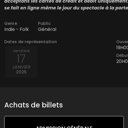
acceptons les cartes de crédit et débit uniquement.
se fait en ligne même le jour du spectacle à la porte
Genre
Public
Indie - Folk
Général
Dates de représentation
Ouver
19H0
vendredi
17
Début
20H0
JANVIER
2025
Achats de billets