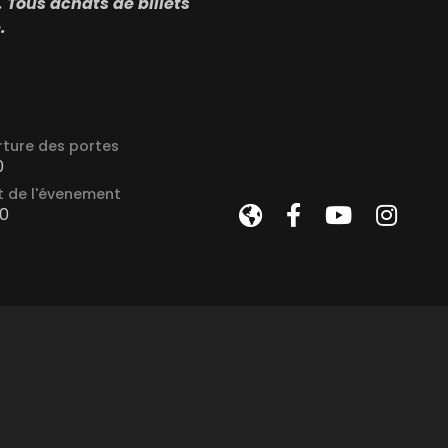
 Tous achats de billets
.
ture des portes
0
 de l'évenement
0