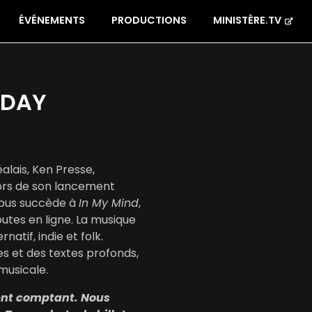
ÉVÉNEMENTS
PRODUCTIONS
MINISTÈRE.TV
EDAY
lais, Ken Presse,
lors de son lancement
 opus succède à
In My Mind
,
outes en ligne. La musique
natif, indie et folk.
s et des textes profonds,
 musicale.
gent comptant. Nous