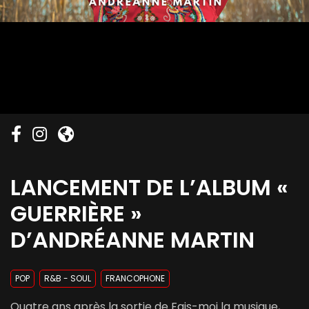
LANCEMENT DE L’ALBUM «
GUERRIÈRE »
D’ANDRÉANNE MARTIN
POP
R&B - SOUL
FRANCOPHONE
Quatre ans après la sortie de Fais-moi la musique,