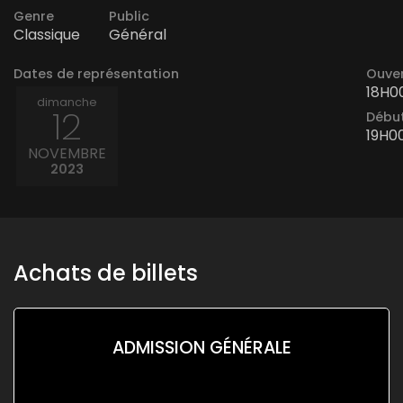
Genre
Public
Classique
Général
Dates de représentation
Ouver
18H0
dimanche
12
Début
19H0
NOVEMBRE
2023
Achats de billets
ADMISSION GÉNÉRALE