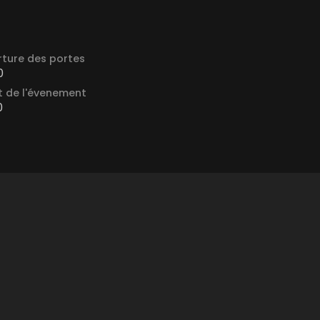
ture des portes
0
 de l'évenement
0