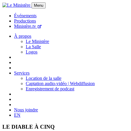
Menu
Événements
Productions
Ministère.tv
À propos
Le Ministère
La Salle
Logos
Services
Location de la salle
Captation audio-vidéo | Webdiffusion
Enregistrement de podcast
Nous joindre
EN
LE DIABLE À CINQ