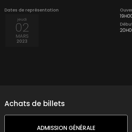
Dates de représentation
Ouver
19H0
jeudi
02
Début
20H0
MARS
2023
Achats de billets
ADMISSION GÉNÉRALE