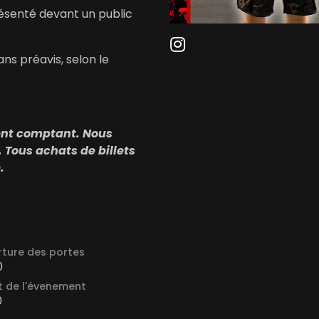
résenté devant un public
ns préavis, selon le
gent comptant. Nous
 Tous achats de billets
.
ture des portes
0
 de l'évenement
0