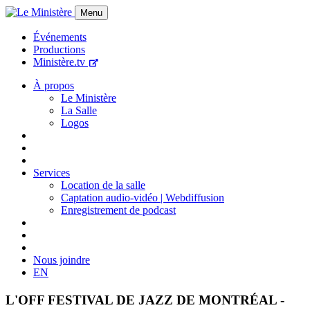
Menu
Événements
Productions
Ministère.tv
À propos
Le Ministère
La Salle
Logos
Services
Location de la salle
Captation audio-vidéo | Webdiffusion
Enregistrement de podcast
Nous joindre
EN
L'OFF FESTIVAL DE JAZZ DE MONTRÉAL -