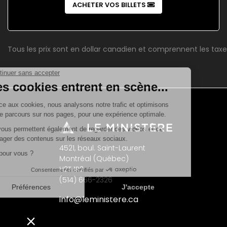
ACHETER VOS BILLETS
Tous les prix sont en dollar canadien et comprennent les taxe
4521, boul. Saint-Laurent
Montréal (Québec)
H2T 1R2
(514) 666-2326
info@leministere.ca