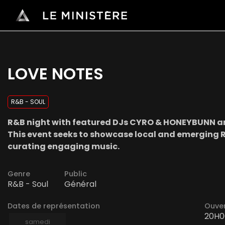
LOVE NOTES
R&B - SOUL
R&B night with featured DJs CYRO & HONEYBUNN an
This event seeks to showcase local and emerging R
curating engaging music.
Genre
Public
R&B - Soul
Général
Dates de représentation
Ouver
20H0
samedi