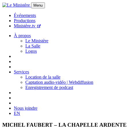
Menu
Événements
Productions
Ministère.tv
À propos
Le Ministère
La Salle
Logos
Services
Location de la salle
Captation audio-vidéo | Webdiffusion
Enregistrement de podcast
Nous joindre
EN
MICHEL FAUBERT – LA CHAPELLE ARDENTE