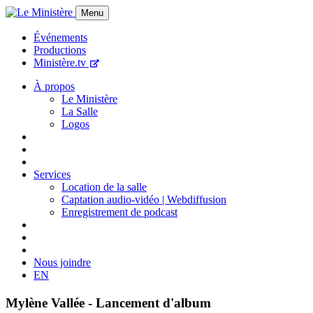
Menu
Événements
Productions
Ministère.tv
À propos
Le Ministère
La Salle
Logos
Services
Location de la salle
Captation audio-vidéo | Webdiffusion
Enregistrement de podcast
Nous joindre
EN
Mylène Vallée - Lancement d'album