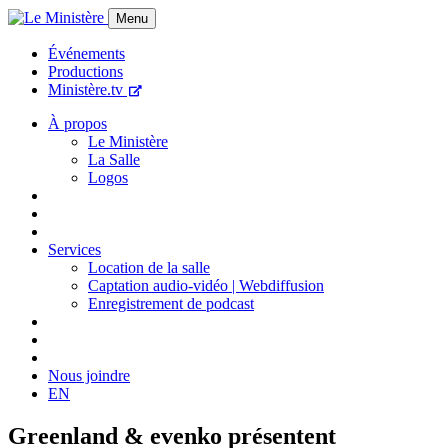
Menu
Événements
Productions
Ministère.tv
À propos
Le Ministère
La Salle
Logos
Services
Location de la salle
Captation audio-vidéo | Webdiffusion
Enregistrement de podcast
Nous joindre
EN
Greenland & evenko présentent