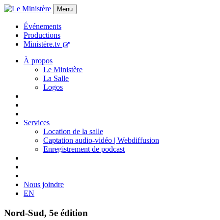
Menu
Événements
Productions
Ministère.tv
À propos
Le Ministère
La Salle
Logos
Services
Location de la salle
Captation audio-vidéo | Webdiffusion
Enregistrement de podcast
Nous joindre
EN
Nord-Sud, 5e édition