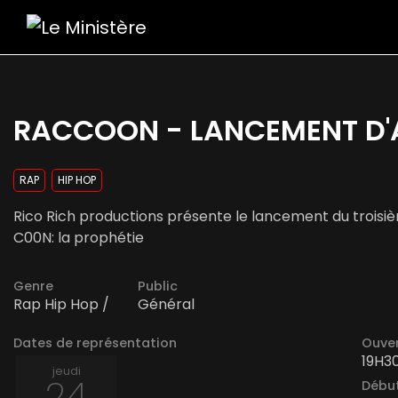
RACCOON - LANCEMENT D
RAP
HIP HOP
Rico Rich productions présente le lancement du trois
C00N: la prophétie
Genre
Public
Rap Hip Hop /
Général
Dates de représentation
Ouver
19H3
jeudi
24
Début