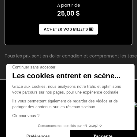
À partir de
25,00 $
ACHETER VOS BILLETS
Tous les prix sont en dollar canadien et comprennent les taxe
4521, boul. Saint-Laurent
Montréal (Québec)
H2T 1R2
(514) 666-2326