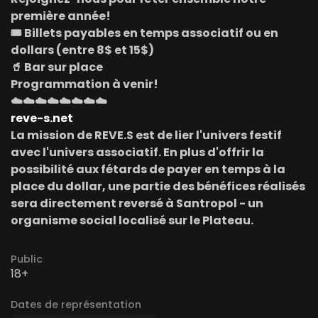
première année!
🎟
Billets payables en temps associatif ou en
dollars (entre 8$ et 15$)
🥤
Bar sur place
Programmation à venir!
☁️☁️☁️☁️☁️☁️☁️☁️
reve-s.net
La mission de REVE.S est de lier l'univers festif
avec l'univers associatif. En plus d'offrir la
possibilité aux fétards de payer en temps à la
place du dollar, une partie des bénéfices réalisés
sera directement reversé à Santropol - un
organisme social localisé sur le Plateau.
Public
18+
Dates de représentation