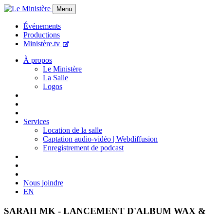
Menu
Événements
Productions
Ministère.tv
À propos
Le Ministère
La Salle
Logos
Services
Location de la salle
Captation audio-vidéo | Webdiffusion
Enregistrement de podcast
Nous joindre
EN
SARAH MK - LANCEMENT D'ALBUM WAX &