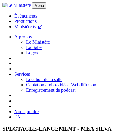
Menu
Événements
Productions
Ministère.tv
À propos
Le Ministère
La Salle
Logos
Services
Location de la salle
Captation audio-vidéo | Webdiffusion
Enregistrement de podcast
Nous joindre
EN
SPECTACLE-LANCEMENT - MEA SILVA