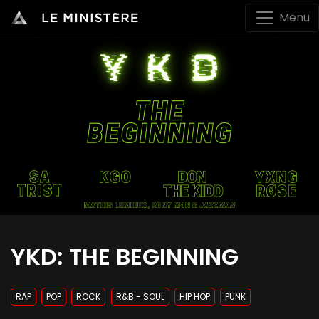
Menu
YKD: THE BEGINNING
RAP
POP
ROCK
R&B - SOUL
HIP HOP
PUNK