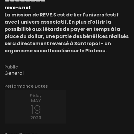
☁️☁️☁️☁️☁️☁️☁️☁️
reve-s.net
La mission de REVE.S est de lier l'univers festif
avec l'univers associatif. En plus d'offrir la
possibilité aux fétards de payer en temps à la
place du dollar, une partie des bénéfices réalisés
sera directement reversé à Santropol - un
organisme social localisé sur le Plateau.
Public
General
Performance Dates
Friday
MAY
19
2023